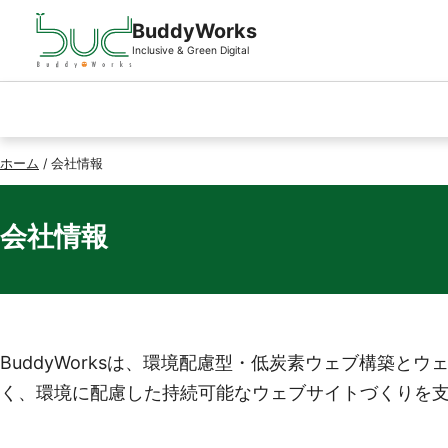
ページの先頭
本文へスキップ
BuddyWorks
Inclusive & Green Digital
ホーム
/
会社情報
会社情報
BuddyWorksは、環境配慮型・低炭素ウェブ構築
く、環境に配慮した持続可能なウェブサイトづくりを