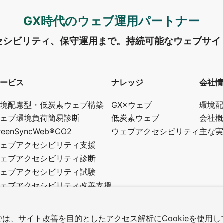
GX時代のウェブ運用パートナー
セシビリティ、保守運用まで。
持続可能なウェブサイ
ービス
ナレッジ
会社情
境配慮型・低炭素ウェブ構築
GX×ウェブ
環境配
ェブ環境負荷簡易診断
低炭素ウェブ
会社概
reenSyncWeb®CO2
ウェブアクセシビリティ
主な実
ェブアクセシビリティ支援
ェブアクセシビリティ診断
ェブアクセシビリティ試験
ェブアクセシビリティ改善支援
修・講師・アドバイザー制度
スタムウェブ制作
は、サイト改善を目的としたアクセス解析にCookieを使用