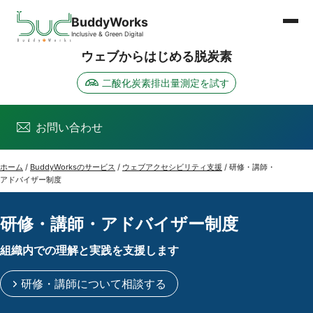
ページの先頭
本文へスキップ
BuddyWorks
Inclusive & Green Digital
ウェブからはじめる脱炭素
二酸化炭素排出量測定を試す
お問い合わせ
ホーム
/
BuddyWorksのサービス
/
ウェブアクセシビリティ支援
/
研修・講師・
アドバイザー制度
研修・講師・アドバイザー制度
組織内での理解と実践を支援します
研修・講師について相談する