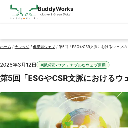
ページの先頭
本文へスキップ
BuddyWorks
Inclusive & Green Digital
ホーム
/
ナレッジ
/
低炭素ウェブ
/
第5回「ESGやCSR文脈におけるウェブ
2026年3月12日
#脱炭素×サステナブルなウェブ運用
第5回「ESGやCSR文脈における