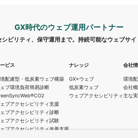
GX時代のウェブ運用パートナー
セシビリティ、保守運用まで。
持続可能なウェブサイ
ービス
ナレッジ
会社情
境配慮型・低炭素ウェブ構築
GX×ウェブ
環境配
ェブ環境負荷簡易診断
低炭素ウェブ
会社概
reenSyncWeb®CO2
ウェブアクセシビリティ
主な実
ェブアクセシビリティ支援
ェブアクセシビリティ診断
ェブアクセシビリティ試験
ェブアクセシビリティ改善支援
修・講師・アドバイザー制度