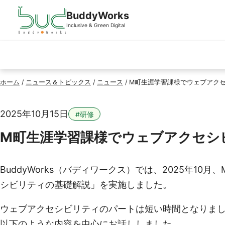
ページの先頭
本文へスキップ
BuddyWorks
Inclusive & Green Digital
ホーム
/
ニュース＆トピックス
/
ニュース
/
M町生涯学習課様でウェブアク
2025年10月15日
#研修
M町生涯学習課様でウェブアクセシ
BuddyWorks（バディワークス）では、2025年
シビリティの基礎解説」を実施しました。
ウェブアクセシビリティのパートは短い時間となりま
以下のような内容を中心にお話ししました。