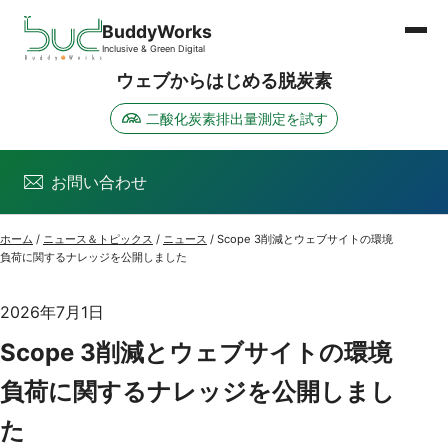
ページの先頭
本文へスキップ
BuddyWorks
Inclusive & Green Digital
ウェブからはじめる脱炭素
二酸化炭素排出量測定を試す
お問い合わせ
ホーム
/
ニュース＆トピックス
/
ニュース
/
Scope 3削減とウェブサイトの環境
負荷に関するナレッジを公開しました
2026年7月1日
Scope 3削減とウェブサイトの環境
負荷に関するナレッジを公開しまし
た